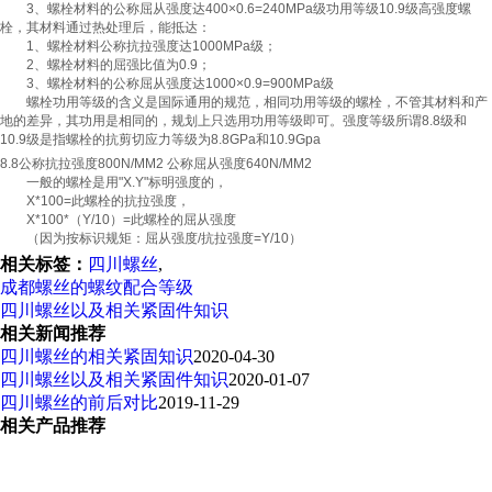
3、螺栓材料的公称屈从强度达400×0.6=240MPa级功用等级10.9级高强度螺
栓，其材料通过热处理后，能抵达：
1、螺栓材料公称抗拉强度达1000MPa级；
2、螺栓材料的屈强比值为0.9；
3、螺栓材料的公称屈从强度达1000×0.9=900MPa级
螺栓功用等级的含义是国际通用的规范，相同功用等级的螺栓，不管其材料和产
地的差异，其功用是相同的，规划上只选用功用等级即可。强度等级所谓8.8级和
10.9级是指螺栓的抗剪切应力等级为8.8GPa和10.9Gpa
8.8公称抗拉强度800N/MM2 公称屈从强度640N/MM2
一般的螺栓是用"X.Y"标明强度的，
X*100=此螺栓的抗拉强度，
X*100*（Y/10）=此螺栓的屈从强度
（因为按标识规矩：屈从强度/抗拉强度=Y/10）
相关标签：
四川螺丝
,
成都螺丝的螺纹配合等级
四川螺丝以及相关紧固件知识
相关新闻推荐
四川螺丝的相关紧固知识
2020-04-30
四川螺丝以及相关紧固件知识
2020-01-07
四川螺丝的前后对比
2019-11-29
相关产品推荐