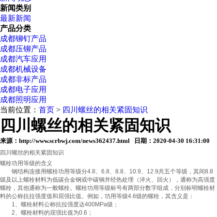
新闻类别
最新新闻
产品分类
成都铆钉产品
成都压铆产品
成都汽车应用
成都机械设备
成都非标产品
成都电子应用
成都照明应用
当前位置：
首页
>
四川螺丝的相关紧固知识
四川螺丝的相关紧固知识
来源：http://www.scrbwj.com/news362437.html 日期：2020-04-30 16:31:00
四川螺丝的相关紧固知识
螺栓功用等级的含义
钢结构连接用螺栓功用等级分4.8、6.8、8.8、10.9、12.9共五个等级，其间8.8
级及以上螺栓材料为低碳合金钢或中碳钢并经热处理（淬火、回火），通称为高强度
螺栓，其他通称为一般螺栓。螺栓功用等级标号有两部分数字组成，分别标明螺栓材
料的公称抗拉强度值和屈强比值。例如，功用等级4.6级的螺栓，其含义是：
1、螺栓材料公称抗拉强度达400MPa级；
2、螺栓材料的屈强比值为0.6；