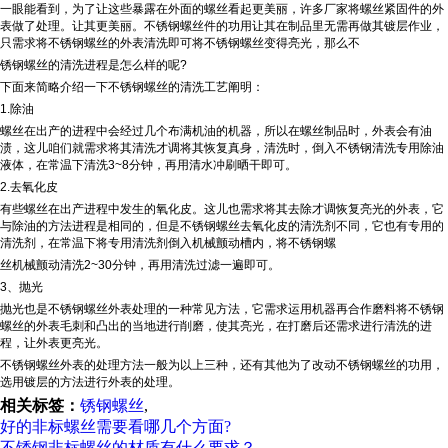
一眼能看到，为了让这些暴露在外面的螺丝看起更美丽，许多厂家将螺丝紧固件的外
表做了处理。让其更美丽。不锈钢螺丝件的功用让其在制品里无需再做其镀层作业，
只需求将不锈钢螺丝的外表清洗即可将不锈钢螺丝变得亮光，那么不
锈钢螺丝的清洗进程是怎么样的呢?
下面来简略介绍一下不锈钢螺丝的清洗工艺阐明：
1.除油
螺丝在出产的进程中会经过几个布满机油的机器，所以在螺丝制品时，外表会有油
渍，这儿咱们就需求将其清洗才调将其恢复真身，清洗时，倒入不锈钢清洗专用除油
液体，在常温下清洗3~8分钟，再用清水冲刷晒干即可。
2.去氧化皮
有些螺丝在出产进程中发生的氧化皮。这儿也需求将其去除才调恢复亮光的外表，它
与除油的方法进程是相同的，但是不锈钢螺丝去氧化皮的清洗剂不同，它也有专用的
清洗剂，在常温下将专用清洗剂倒入机械颤动槽内，将不锈钢螺
丝机械颤动清洗2~30分钟，再用清洗过滤一遍即可。
3、抛光
抛光也是不锈钢螺丝外表处理的一种常见方法，它需求运用机器再合作磨料将不锈钢
螺丝的外表毛刺和凸出的当地进行削磨，使其亮光，在打磨后还需求进行清洗的进
程，让外表更亮光。
不锈钢螺丝外表的处理方法一般为以上三种，还有其他为了改动不锈钢螺丝的功用，
选用镀层的方法进行外表的处理。
相关标签：
锈钢螺丝
,
好的非标螺丝需要看哪几个方面?
不锈钢非标螺丝的材质有什么要求？