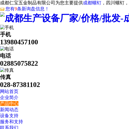
成都仁宝五金制品有限公司为您主要提供
成都螺钉
，四川螺钉，
您有
9
条新询盘信息！
手机
13980457100
电话
02885075822
传真
028-87381102
网站首页
企业简介
产品中心
新闻动态
设备支持
服务和支持
联系我们