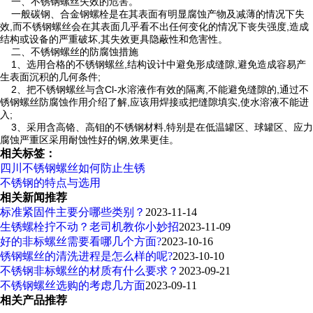
一、不锈钢螺丝失效的危害。
一般碳钢、合金钢螺栓是在其表面有明显腐蚀产物及减薄的情况下失
效,而不锈钢螺丝会在其表面几乎看不出任何变化的情况下丧失强度,造成
结构或设备的严重破坏,其失效更具隐蔽性和危害性。
二、不锈钢螺丝的防腐蚀措施
1、选用合格的不锈钢螺丝,结构设计中避免形成缝隙,避免造成容易产
生表面沉积的几何条件;
2、把不锈钢螺丝与含Cl-水溶液作有效的隔离,不能避免缝隙的,通过不
锈钢螺丝防腐蚀作用介绍了解,应该用焊接或把缝隙填实,使水溶液不能进
入;
3、采用含高铬、高钼的不锈钢材料,特别是在低温罐区、球罐区、应力
腐蚀严重区采用耐蚀性好的钢,效果更佳。
相关标签：
四川不锈钢螺丝如何防止生锈
不锈钢的特点与选用
相关新闻推荐
标准紧固件主要分哪些类别？
2023-11-14
生锈螺栓拧不动？老司机教你小妙招
2023-11-09
好的非标螺丝需要看哪几个方面?
2023-10-16
锈钢螺丝的清洗进程是怎么样的呢?
2023-10-10
不锈钢非标螺丝的材质有什么要求？
2023-09-21
不锈钢螺丝选购的考虑几方面
2023-09-11
相关产品推荐